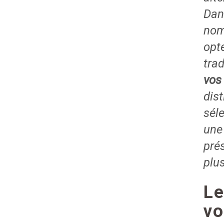
Dan
nom
opt
trad
vos
dist
sél
une
pré
plus
Le
vo