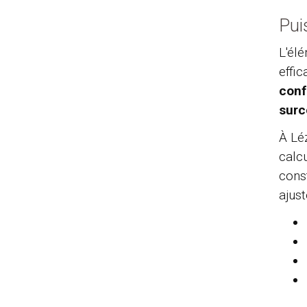
Pui
L'él
effi
conf
surc
À Lé
calc
const
ajus