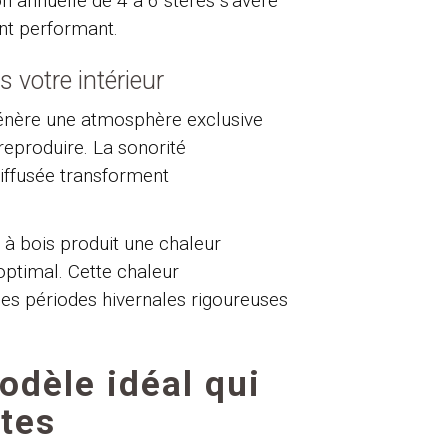
 annuelle de 4 à 6 stères s'avère
nt performant.
votre intérieur
génère une atmosphère exclusive
eproduire. La sonorité
iffusée transforment
e à bois produit une chaleur
ptimal. Cette chaleur
les périodes hivernales rigoureuses
dèle idéal qui
ntes