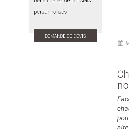
bénéficierez de conseils
personnalisés.
DEMANDE DE DEVIS
M
Ch
no
Face
cha
pour
alt