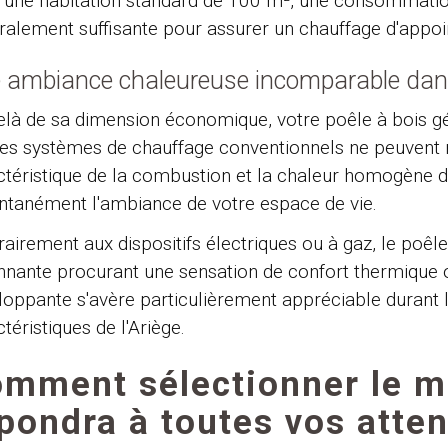
 une habitation standard de 100 m², une consommation
ralement suffisante pour assurer un chauffage d'appoi
 ambiance chaleureuse incomparable dans 
elà de sa dimension économique, votre poêle à bois 
les systèmes de chauffage conventionnels ne peuvent r
ctéristique de la combustion et la chaleur homogène d
antanément l'ambiance de votre espace de vie.
airement aux dispositifs électriques ou à gaz, le poêl
nnante procurant une sensation de confort thermique o
loppante s'avère particulièrement appréciable durant 
téristiques de l'Ariège.
mment sélectionner le mo
pondra à toutes vos atte