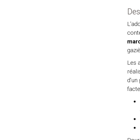
Des
L'ad
conte
mar
gaziè
Les a
réal
d'un
facte