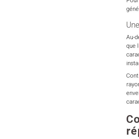
Pour
géné
Une
Au-d
que 
cara
inst
Contr
rayo
enve
carac
Co
ré