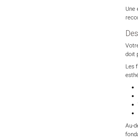
Une é
reco
Des
Votr
doit
Les 
esthé
Au-de
fond